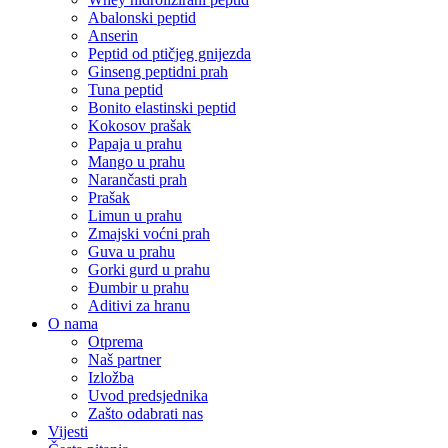
Abalonski peptid
Anserin
Peptid od ptičjeg gnijezda
Ginseng peptidni prah
Tuna peptid
Bonito elastinski peptid
Kokosov prašak
Papaja u prahu
Mango u prahu
Narančasti prah
Prašak
Limun u prahu
Zmajski voćni prah
Guva u prahu
Gorki gurd u prahu
Đumbir u prahu
Aditivi za hranu
O nama
Otprema
Naš partner
Izložba
Uvod predsjednika
Zašto odabrati nas
Vijesti