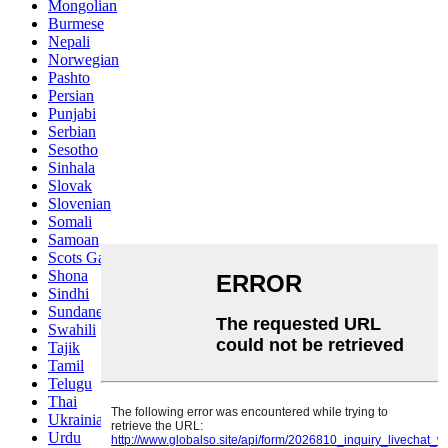
Mongolian
Burmese
Nepali
Norwegian
Pashto
Persian
Punjabi
Serbian
Sesotho
Sinhala
Slovak
Slovenian
Somali
Samoan
Scots Gaelic
Shona
Sindhi
Sundanese
Swahili
Tajik
Tamil
Telugu
Thai
Ukrainian
Urdu