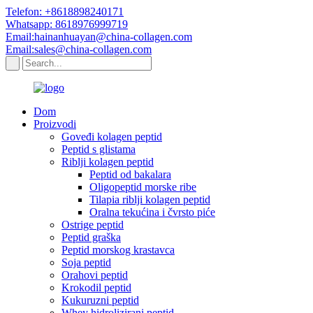
Telefon: +8618898240171
Whatsapp: 8618976999719
Email:hainanhuayan@china-collagen.com
Email:sales@china-collagen.com
Dom
Proizvodi
Goveđi kolagen peptid
Peptid s glistama
Riblji kolagen peptid
Peptid od bakalara
Oligopeptid morske ribe
Tilapia riblji kolagen peptid
Oralna tekućina i čvrsto piće
Ostrige peptid
Peptid graška
Peptid morskog krastavca
Soja peptid
Orahovi peptid
Krokodil peptid
Kukuruzni peptid
Whey hidrolizirani peptid