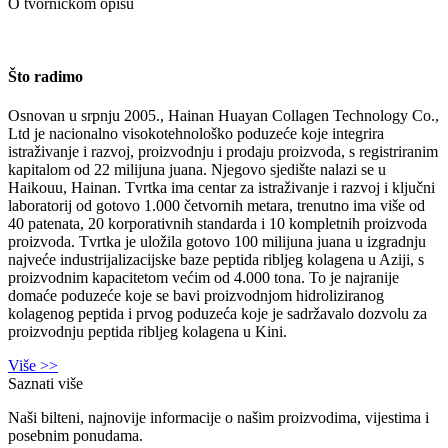
O tvorničkom opisu
Što radimo
Osnovan u srpnju 2005., Hainan Huayan Collagen Technology Co.,
Ltd je nacionalno visokotehnološko poduzeće koje integrira
istraživanje i razvoj, proizvodnju i prodaju proizvoda, s registriranim
kapitalom od 22 milijuna juana. Njegovo sjedište nalazi se u
Haikouu, Hainan. Tvrtka ima centar za istraživanje i razvoj i ključni
laboratorij od gotovo 1.000 četvornih metara, trenutno ima više od
40 patenata, 20 korporativnih standarda i 10 kompletnih proizvoda
proizvoda. Tvrtka je uložila gotovo 100 milijuna juana u izgradnju
najveće industrijalizacijske baze peptida ribljeg kolagena u Aziji, s
proizvodnim kapacitetom većim od 4.000 tona. To je najranije
domaće poduzeće koje se bavi proizvodnjom hidroliziranog
kolagenog peptida i prvog poduzeća koje je sadržavalo dozvolu za
proizvodnju peptida ribljeg kolagena u Kini.
Više >>
Saznati više
Naši bilteni, najnovije informacije o našim proizvodima, vijestima i
posebnim ponudama.