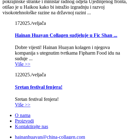
pokrajinske stranke i ministar radnog odjela Ujedinjenog fronta,
otišao je u Haikou kako bi istražio izgradnju i razvoj
visokotehnološke razine na državnoj razini ...
17
2025./veljača
Hainan Huayan Collagen sudjeluje u Fic Shan ...
Dobre vijesti! Hainan Huayan kolagen i njegova
kompanija s utegnutim tvrtkama Fipharm Food idu na
suduje ...
Više >>
12
2025./veljača
Sretan festival fenjera!
Sretan festival fenjera!
Više >>
O nama
Proizvodi
Kontaktirajte nas
hainanhuayan@china-collagen.com