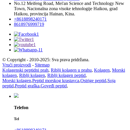
No.12 Meifeng Road, Mei'an Science and Technology New
Town, Nacionalna zona visoke tehnologije Haikou, grad
Haikou, provincija Hainan, Kina.
+8618898240171
8618976999719
© Copyright - 2010-2025: Sva prava pridržana.
Vrući proizvodi
-
Sitemap
Kolagenski peptidni prah
,
Riblji kolagen u prahu
,
Kolagen
,
Morski
kolagen
,
Riblji kolagen
,
Riblji kolagen peptid
,
Morski kolagen
,
Peptid morskog krastavca
,
Ostrige peptid
,
Soja
peptid
,
Peptid graška
,
Goveđi peptid
,
Telefon
Tel