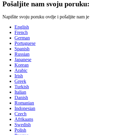
Pošaljite nam svoju poruku:
Napišite svoju poruku ovdje i pošaljite nam je
English
French
German
Portuguese
Spanish
Russian
Japanese
Korean
Arabic
Irish
Greek
Turkish
Italian
Danish
Romanian
Indonesian
Czech
Afrikaans
Swedish
Polish