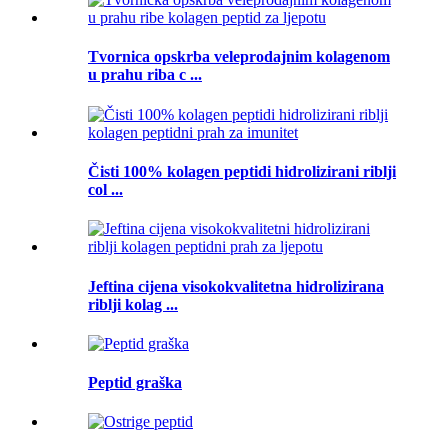
Tvornica opskrba veleprodajnim kolagenom
u prahu riba c ...
Čisti 100% kolagen peptidi hidrolizirani riblji
col ...
Jeftina cijena visokokvalitetna hidrolizirana
riblji kolag ...
Peptid graška