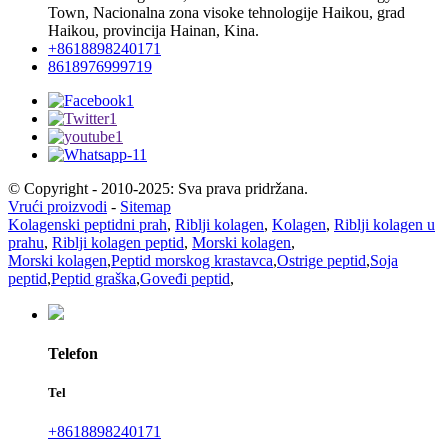
Town, Nacionalna zona visoke tehnologije Haikou, grad
Haikou, provincija Hainan, Kina.
+8618898240171
8618976999719
© Copyright - 2010-2025: Sva prava pridržana.
Vrući proizvodi
-
Sitemap
Kolagenski peptidni prah
,
Riblji kolagen
,
Kolagen
,
Riblji kolagen u
prahu
,
Riblji kolagen peptid
,
Morski kolagen
,
Morski kolagen
,
Peptid morskog krastavca
,
Ostrige peptid
,
Soja
peptid
,
Peptid graška
,
Goveđi peptid
,
Telefon
Tel
+8618898240171