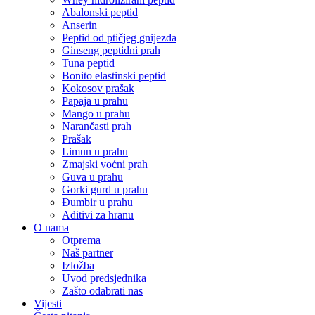
Abalonski peptid
Anserin
Peptid od ptičjeg gnijezda
Ginseng peptidni prah
Tuna peptid
Bonito elastinski peptid
Kokosov prašak
Papaja u prahu
Mango u prahu
Narančasti prah
Prašak
Limun u prahu
Zmajski voćni prah
Guva u prahu
Gorki gurd u prahu
Đumbir u prahu
Aditivi za hranu
O nama
Otprema
Naš partner
Izložba
Uvod predsjednika
Zašto odabrati nas
Vijesti