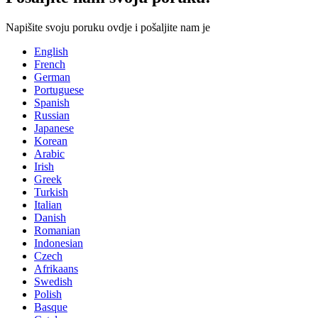
Napišite svoju poruku ovdje i pošaljite nam je
English
French
German
Portuguese
Spanish
Russian
Japanese
Korean
Arabic
Irish
Greek
Turkish
Italian
Danish
Romanian
Indonesian
Czech
Afrikaans
Swedish
Polish
Basque