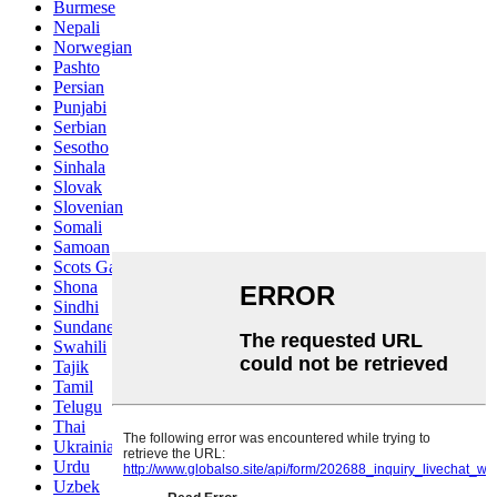
Burmese
Nepali
Norwegian
Pashto
Persian
Punjabi
Serbian
Sesotho
Sinhala
Slovak
Slovenian
Somali
Samoan
Scots Gaelic
Shona
Sindhi
Sundanese
Swahili
Tajik
Tamil
Telugu
Thai
Ukrainian
Urdu
Uzbek