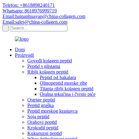
Telefon: +8618898240171
Whatsapp: 8618976999719
Email:hainanhuayan@china-collagen.com
Email:sales@china-collagen.com
Dom
Proizvodi
Goveđi kolagen peptid
Peptid s glistama
Riblji kolagen peptid
Peptid od bakalara
Oligopeptid morske ribe
Tilapia riblji kolagen peptid
Oralna tekućina i čvrsto piće
Ostrige peptid
Peptid graška
Peptid morskog krastavca
Soja peptid
Orahovi peptid
Krokodil peptid
Kukuruzni peptid
Whey hidrolizirani peptid