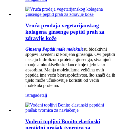
Vruća prodaja vegetarijanskog
kolagena ginsenge peptid prah za
zdravlje kože
Ginseng Peptidi male molekule
su bioaktivni
spojevi izvedeni iz korijena ginsenga. Ovi peptidi
nastaju hidrolizom proteina ginsenga, stvarajući
manje aminokiselinske lance koje tijelo lako
apsorbira. Manja molekularna veličina ovih
peptida ima veću bioraspoloživost, što znači da ih
tijelo može učinkovitije koristiti od većih
molekula proteina.
istraga
detalj
Vodeni topljivi Bonito elastinski
peptidni prašak tvornica za