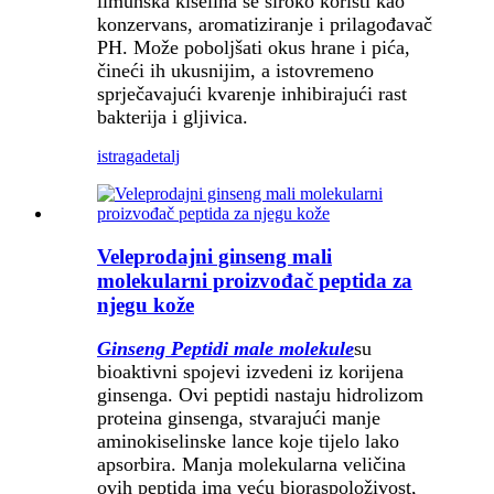
limunska kiselina se široko koristi kao
konzervans, aromatiziranje i prilagođavač
PH. Može poboljšati okus hrane i pića,
čineći ih ukusnijim, a istovremeno
sprječavajući kvarenje inhibirajući rast
bakterija i gljivica.
istraga
detalj
Veleprodajni ginseng mali
molekularni proizvođač peptida za
njegu kože
Ginseng Peptidi male molekule
su
bioaktivni spojevi izvedeni iz korijena
ginsenga. Ovi peptidi nastaju hidrolizom
proteina ginsenga, stvarajući manje
aminokiselinske lance koje tijelo lako
apsorbira. Manja molekularna veličina
ovih peptida ima veću bioraspoloživost,