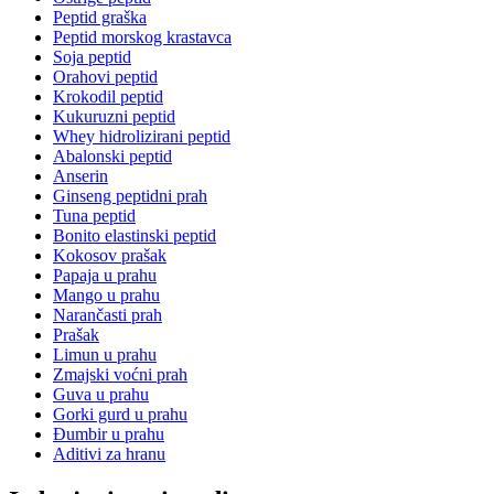
Peptid graška
Peptid morskog krastavca
Soja peptid
Orahovi peptid
Krokodil peptid
Kukuruzni peptid
Whey hidrolizirani peptid
Abalonski peptid
Anserin
Ginseng peptidni prah
Tuna peptid
Bonito elastinski peptid
Kokosov prašak
Papaja u prahu
Mango u prahu
Narančasti prah
Prašak
Limun u prahu
Zmajski voćni prah
Guva u prahu
Gorki gurd u prahu
Đumbir u prahu
Aditivi za hranu