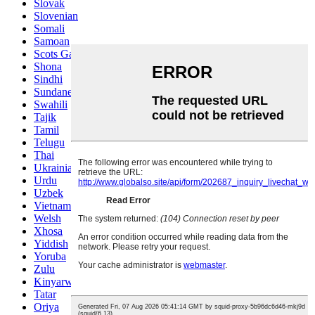
Slovak
Slovenian
Somali
Samoan
Scots Gaelic
Shona
Sindhi
Sundanese
Swahili
Tajik
Tamil
Telugu
Thai
Ukrainian
Urdu
Uzbek
Vietnamese
Welsh
Xhosa
Yiddish
Yoruba
Zulu
Kinyarwanda
Tatar
Oriya