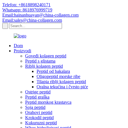
Telefon: +8618898240171
Whatsapp: 8618976999719
Email:hainanhuayan@china-collagen.com
Email:sales@china-collagen.com
Dom
Proizvodi
Goveđi kolagen peptid
Peptid s glistama
Riblji kolagen peptid
Peptid od bakalara
Oligopeptid morske ribe
Tilapia riblji kolagen peptid
Oralna tekućina i čvrsto piće
Ostrige peptid
Peptid graška
Peptid morskog krastavca
Soja peptid
Orahovi peptid
Krokodil peptid
Kukuruzni peptid
Whey hidrolizirani peptid