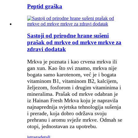
Peptid graška
Sastoji od prirodne hrane sušeni
prašak od mrkve od mrkve mrkve za
zdravi dodatak
Mrkva je poznata i kao crvena mrkva ili
gan xun. Kao što svi znamo, mrkva nije
bogata samo karotenom, već je i bogata
vitaminom B1, vitaminom B2, kalcijem,
željezom, fosforom i drugim vitaminima i
mineralima. Prašak od mrkve odabran je
iz Hainan Fresh Mrkva koju je napravila
najnaprednija svjetska tehnologija sušenja
i prerade, koja dobro održava svoju
prehranu i aromu svježe mrkve. Odmah se
otopi, jednostavan za upotrebu.
istraga
detalj