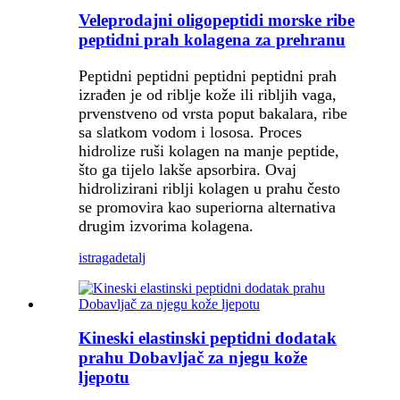
Veleprodajni oligopeptidi morske ribe
peptidni prah kolagena za prehranu
Peptidni peptidni peptidni peptidni prah
izrađen je od riblje kože ili ribljih vaga,
prvenstveno od vrsta poput bakalara, ribe
sa slatkom vodom i lososa. Proces
hidrolize ruši kolagen na manje peptide,
što ga tijelo lakše apsorbira. Ovaj
hidrolizirani riblji kolagen u prahu često
se promovira kao superiorna alternativa
drugim izvorima kolagena.
istraga
detalj
Kineski elastinski peptidni dodatak
prahu Dobavljač za njegu kože
ljepotu