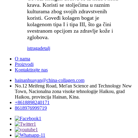
krava. Koristi se stoljećima u raznim
kulturama zbog svojih zdravstvenih
koristi. Goveđi kolagen bogat je
kolagenom tipa I i tipa III, što ga čini
svestranom opcijom za zdravlje kože i
zglobova.
istraga
detalj
O nama
Proizvodi
Kontaktirajte nas
hainanhuayan@china-collagen.com
No.12 Meifeng Road, Mei'an Science and Technology New
Town, Nacionalna zona visoke tehnologije Haikou, grad
Haikou, provincija Hainan, Kina.
+8618898240171
8618976999719