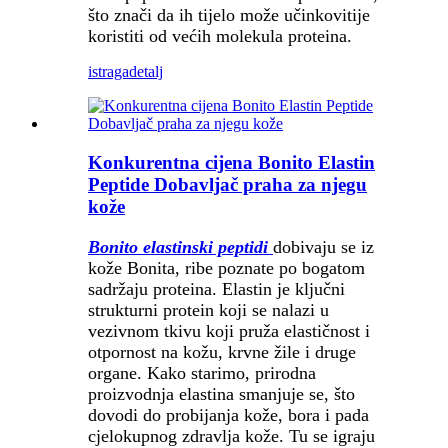
što znači da ih tijelo može učinkovitije
koristiti od većih molekula proteina.
istraga
detalj
Konkurentna cijena Bonito Elastin
Peptide Dobavljač praha za njegu
kože
Bonito elastinski peptidi
dobivaju se iz
kože Bonita, ribe poznate po bogatom
sadržaju proteina. Elastin je ključni
strukturni protein koji se nalazi u
vezivnom tkivu koji pruža elastičnost i
otpornost na kožu, krvne žile i druge
organe. Kako starimo, prirodna
proizvodnja elastina smanjuje se, što
dovodi do probijanja kože, bora i pada
cjelokupnog zdravlja kože. Tu se igraju