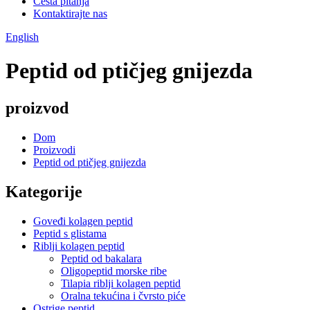
Česta pitanja
Kontaktirajte nas
English
Peptid od ptičjeg gnijezda
proizvod
Dom
Proizvodi
Peptid od ptičjeg gnijezda
Kategorije
Goveđi kolagen peptid
Peptid s glistama
Riblji kolagen peptid
Peptid od bakalara
Oligopeptid morske ribe
Tilapia riblji kolagen peptid
Oralna tekućina i čvrsto piće
Ostrige peptid