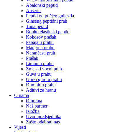
Abalonski peptid
Anserin
Peptid od ptičjeg gnijezda
Ginseng peptidni prah
Tuna peptid
Bonito elastinski peptid
Kokosov prašak
Papaja u prahu
Mango u prahu
Narančasti prah
Prašak
Limun u prahu
Zmajski voćni prah
Guva u prahu
Gorki gurd u prahu
Đumbir u prahu
Aditivi za hranu
O nama
Otprema
Naš partner
Izložba
Uvod predsjednika
Zašto odabrati nas
Vijesti