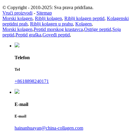
© Copyright - 2010-2025: Sva prava pridržana.
Vrući proizvodi
-
Sitemap
Morski kolagen
,
Riblji kolagen
,
Riblji kolagen peptid
,
Kolagenski
peptidni prah
,
Riblji kolagen u prahu
,
Kolagen
,
Morski kolagen
,
Peptid morskog krastavca
,
Ostrige peptid
,
Soja
peptid
,
Peptid graška
,
Goveđi peptid
,
Telefon
Tel
+8618898240171
E-mail
E-mail
hainanhuayan@china-collagen.com