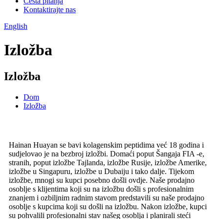
Česta pitanja
Kontaktirajte nas
English
Izložba
Izložba
Dom
Izložba
Hainan Huayan se bavi kolagenskim peptidima već 18 godina i
sudjelovao je na bezbroj izložbi. Domaći poput Šangaja FIA -e,
stranih, poput izložbe Tajlanda, izložbe Rusije, izložbe Amerike,
izložbe u Singapuru, izložbe u Dubaiju i tako dalje. Tijekom
izložbe, mnogi su kupci posebno došli ovdje. Naše prodajno
osoblje s klijentima koji su na izložbu došli s profesionalnim
znanjem i ozbiljnim radnim stavom predstavili su naše prodajno
osoblje s kupcima koji su došli na izložbu. Nakon izložbe, kupci
su pohvalili profesionalni stav našeg osoblja i planirali steći