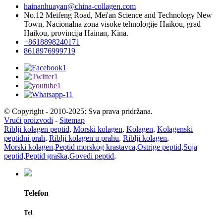
hainanhuayan@china-collagen.com
No.12 Meifeng Road, Mei'an Science and Technology New
Town, Nacionalna zona visoke tehnologije Haikou, grad
Haikou, provincija Hainan, Kina.
+8618898240171
8618976999719
© Copyright - 2010-2025: Sva prava pridržana.
Vrući proizvodi
-
Sitemap
Riblji kolagen peptid
,
Morski kolagen
,
Kolagen
,
Kolagenski
peptidni prah
,
Riblji kolagen u prahu
,
Riblji kolagen
,
Morski kolagen
,
Peptid morskog krastavca
,
Ostrige peptid
,
Soja
peptid
,
Peptid graška
,
Goveđi peptid
,
Telefon
Tel