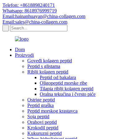
Telefon: +8618898240171
Whatsapp: 8618976999719
Email:hainanhuayan@china-collagen.com
Email:sales@china-collagen.com
Dom
Proizvodi
Goveđi kolagen peptid
Peptid s glistama
Riblji kolagen peptid
Peptid od bakalara
Oligopeptid morske ribe
Tilapia riblji kolagen peptid
Oralna tekućina i čvrsto piće
Ostrige peptid
Peptid graška
Peptid morskog krastavca
Soja peptid
Orahovi peptid
Krokodil peptid
Kukuruzni peptid
Whey hidrolizirani peptid