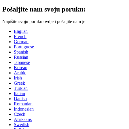
Pošaljite nam svoju poruku:
Napišite svoju poruku ovdje i pošaljite nam je
English
French
German
Portuguese
Spanish
Russian
Japanese
Korean
Arabic
Irish
Greek
Turkish
Italian
Danish
Romanian
Indonesian
Czech
Afrikaans
Swedish