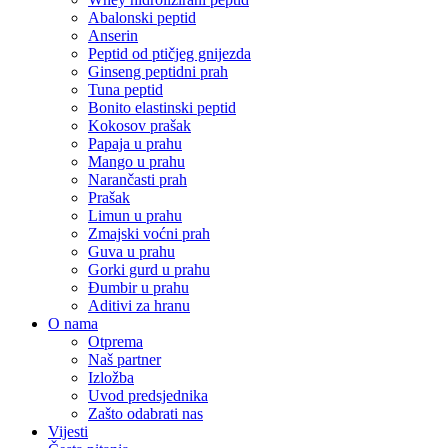
Abalonski peptid
Anserin
Peptid od ptičjeg gnijezda
Ginseng peptidni prah
Tuna peptid
Bonito elastinski peptid
Kokosov prašak
Papaja u prahu
Mango u prahu
Narančasti prah
Prašak
Limun u prahu
Zmajski voćni prah
Guva u prahu
Gorki gurd u prahu
Đumbir u prahu
Aditivi za hranu
O nama
Otprema
Naš partner
Izložba
Uvod predsjednika
Zašto odabrati nas
Vijesti